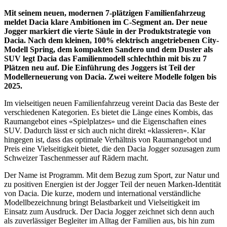
Mit seinem neuen, modernen 7-plätzigen Familienfahrzeug
meldet Dacia klare Ambitionen im C-Segment an. Der neue
Jogger markiert die vierte Säule in der Produktstrategie von
Dacia. Nach dem kleinen, 100% elektrisch angetriebenen City-
Modell Spring, dem kompakten Sandero und dem Duster als
SUV legt Dacia das Familienmodell schlechthin mit bis zu 7
Plätzen neu auf. Die Einführung des Joggers ist Teil der
Modellerneuerung von Dacia. Zwei weitere Modelle folgen bis
2025.
Im vielseitigen neuen Familienfahrzeug vereint Dacia das Beste der
verschiedenen Kategorien. Es bietet die Länge eines Kombis, das
Raumangebot eines «Spielplatzes» und die Eigenschaften eines
SUV. Dadurch lässt er sich auch nicht direkt «klassieren». Klar
hingegen ist, dass das optimale Verhältnis von Raumangebot und
Preis eine Vielseitigkeit bietet, die den Dacia Jogger sozusagen zum
Schweizer Taschenmesser auf Rädern macht.
Der Name ist Programm. Mit dem Bezug zum Sport, zur Natur und
zu positiven Energien ist der Jogger Teil der neuen Marken-Identität
von Dacia. Die kurze, modern und international verständliche
Modellbezeichnung bringt Belastbarkeit und Vielseitigkeit im
Einsatz zum Ausdruck. Der Dacia Jogger zeichnet sich denn auch
als zuverlässiger Begleiter im Alltag der Familien aus, bis hin zum