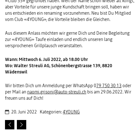
«Club 55» gegründet haben. Weil der Name schon wieder alt klingt,
aber Vorteile für unsere junge Kundschaft bringen soll, haben wir
uns entschieden ein renaming vorzunehmen. Neu bist Du Mitglied
vom Club «4YOUNG», die Vorteile bleiben die Gleichen.
Aus diesem Anlass möchten wir gerne Dich und Deine Begleitung
zur «4YOUNG» Taufe einladen und endlich unseren lang
versprochenen Grillplausch veranstalten.
Wann: Mittwoch 6. Juli 2022, ab 18.00 Uhr
Wo: Walter Streuli AG, Schönenbergstrasse 139, 8820
Wädenswil
Wir bitten Dich um Anmeldung per WhatsApp 0
79 750 30 13
oder
per Mail an
naomi.grisoni@auto-streuli.ch
bis am 29.06.2022. Wir
freuen uns auf Dich!
20. Juni 2022
Kategorien:
4YOUNG