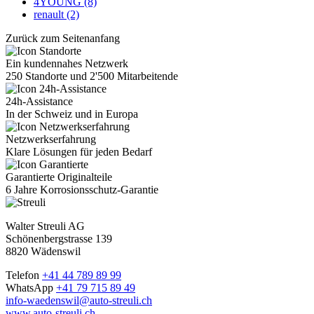
4YOUNG (8)
renault (2)
Zurück zum Seitenanfang
Ein kundennahes Netzwerk
250 Standorte und 2'500 Mitarbeitende
24h-Assistance
In der Schweiz und in Europa
Netzwerkserfahrung
Klare Lösungen für jeden Bedarf
Garantierte Originalteile
6 Jahre Korrosionsschutz-Garantie
Walter Streuli AG
Schönenbergstrasse 139
8820 Wädenswil
Telefon
+41 44 789 89 99
WhatsApp
+41 79 715 89 49
info-waedenswil@auto-streuli.ch
www.auto-streuli.ch