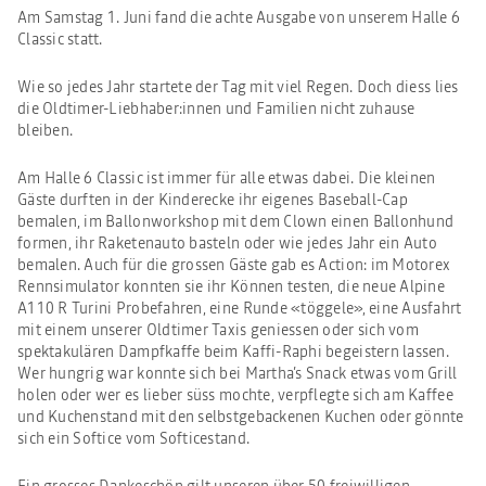
Am Samstag 1. Juni fand die achte Ausgabe von unserem Halle 6
Classic statt.
Wie so jedes Jahr startete der Tag mit viel Regen. Doch diess lies
die Oldtimer-Liebhaber:innen und Familien nicht zuhause
bleiben.
Am Halle 6 Classic ist immer für alle etwas dabei. Die kleinen
Gäste durften in der Kinderecke ihr eigenes Baseball-Cap
bemalen, im Ballonworkshop mit dem Clown einen Ballonhund
formen, ihr Raketenauto basteln oder wie jedes Jahr ein Auto
bemalen. Auch für die grossen Gäste gab es Action: im Motorex
Rennsimulator konnten sie ihr Können testen, die neue Alpine
A110 R Turini Probefahren, eine Runde «töggele», eine Ausfahrt
mit einem unserer Oldtimer Taxis geniessen oder sich vom
spektakulären Dampfkaffe beim Kaffi-Raphi begeistern lassen.
Wer hungrig war konnte sich bei Martha’s Snack etwas vom Grill
holen oder wer es lieber süss mochte, verpflegte sich am Kaffee
und Kuchenstand mit den selbstgebackenen Kuchen oder gönnte
sich ein Softice vom Softicestand.
Ein grosses Dankeschön gilt unseren über 50 freiwilligen