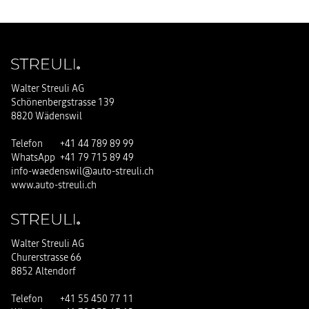
Walter Streuli AG
Schönenbergstrasse 139
8820 Wädenswil
Telefon
+41 44 789 89 99
WhatsApp
+41 79 715 89 49
info-waedenswil@auto-streuli.ch
www.auto-streuli.ch
Walter Streuli AG
Churerstrasse 66
8852 Altendorf
Telefon
+41 55 450 77 11