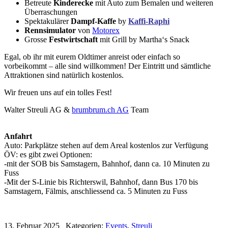
Betreute
Kinderecke
mit Auto zum Bemalen und weiteren
Überraschungen
Spektakulärer
Dampf-Kaffe
by
Kaffi-Raphi
Rennsimulator
von
Motorex
Grosse
Festwirtschaft
mit Grill by
Martha‘s Snack
Egal, ob ihr mit eurem Oldtimer anreist oder einfach so
vorbeikommt – alle sind willkommen! Der Eintritt und sämtliche
Attraktionen sind natürlich kostenlos.
Wir freuen uns auf ein tolles Fest!
Walter Streuli AG &
brumbrum.ch AG
Team
Anfahrt
Auto: Parkplätze stehen auf dem Areal kostenlos zur Verfügung
ÖV: es gibt zwei Optionen:
-mit der SOB bis Samstagern, Bahnhof, dann ca. 10 Minuten zu
Fuss
-Mit der S-Linie bis Richterswil, Bahnhof, dann Bus 170 bis
Samstagern, Fälmis, anschliessend ca. 5 Minuten zu Fuss
13. Februar 2025
Kategorien:
Events
,
Streuli