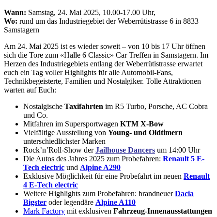
Wann:
Samstag, 24. Mai 2025, 10.00-17.00 Uhr,
Wo:
rund um das Industriegebiet der Weberrütistrasse 6 in 8833
Samstagern
Am 24. Mai 2025 ist es wieder soweit – von 10 bis 17 Uhr öffnen
sich die Tore zum «Halle 6 Classic» Car Treffen in Samstagern. Im
Herzen des Industriegebiets entlang der Weberrütistrasse erwartet
euch ein Tag voller Highlights für alle Automobil-Fans,
Technikbegeisterte, Familien und Nostalgiker. Tolle Attraktionen
warten auf Euch:
Nostalgische
Taxifahrten
im R5 Turbo, Porsche, AC Cobra
und Co.
Mitfahren im Supersportwagen
KTM X-Bow
Vielfältige Ausstellung von
Young- und Oldtimern
unterschiedlichster Marken
Rock’n’Roll-Show der
Jailhouse Dancers
um 14:00 Uhr
Die Autos des Jahres 2025 zum Probefahren:
Renault 5 E-
Tech electric
und
Alpine A290
Exklusive Möglichkeit für eine Probefahrt im neuen
Renault
4 E-Tech electric
Weitere Highlights zum Probefahren: brandneuer
Dacia
Bigster
oder legendäre
Alpine A110
Mark Factory
mit exklusiven
Fahrzeug-Innenausstattungen